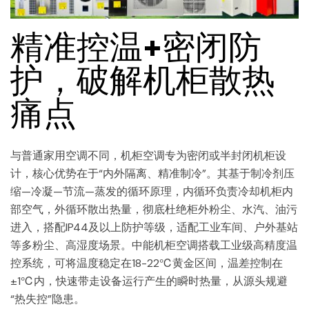
精准控温+密闭防
护，破解机柜散热
痛点
与普通家用空调不同，机柜空调专为密闭或半封闭机柜设
计，核心优势在于“内外隔离、精准制冷”。其基于制冷剂压
缩—冷凝—节流—蒸发的循环原理，内循环负责冷却机柜内
部空气，外循环散出热量，彻底杜绝柜外粉尘、水汽、油污
进入，搭配IP44及以上防护等级，适配工业车间、户外基站
等多粉尘、高湿度场景。中能机柜空调搭载工业级高精度温
控系统，可将温度稳定在18-22℃黄金区间，温差控制在
±1℃内，快速带走设备运行产生的瞬时热量，从源头规避
“热失控”隐患。