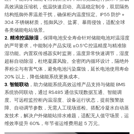
高效涡旋压缩机，低温快速启动、高温稳定制冷，双层隔热
结构抵御外界温差干扰，确保柜内温度恒定。IP55 防护 +
304 不锈钢材质，抵御风沙、盐雾、暴雨侵蚀，适配全球
各类储能电站场景。
2. 精准控温除湿
，保障电池安全寿命针对储能电池对温湿度
的严苛要求，中能制冷产品实现 ±0.5℃控温精度与精准除
湿功能。内置双传感器实时监测，温度异常快速调节，湿度
超标自动除湿，杜绝凝露风险。全密闭内循环设计，隔绝外
界粉尘与有害气体，避免电池污染腐蚀，延长电池使用寿命
20% 以上，降低储能系统更换成本。
3. 智能联动
，助力储能系统高效运维产品支持与储能 BMS
系统协同联动，通过 RS485 通信实现数据互通、智能调
度。可远程监控柜内温湿度、设备运行状态，提前预警故
障、自动调节参数，无需人工现场巡检。搭配冷凝水自动蒸
发技术，解决户外储能站排水难题，适配无人值守场景，运
维效率提升 60%，年节省运维费用超 5 万元。