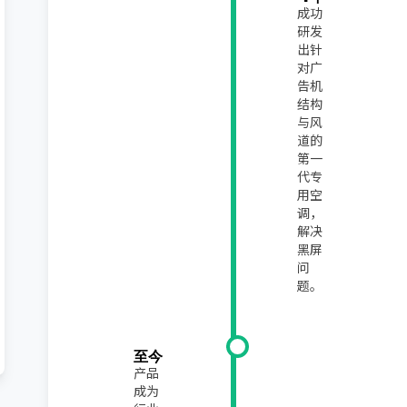
成功
研发
出针
对广
告机
结构
与风
道的
第一
代专
用空
调，
解决
黑屏
问
题。
至今
产品
成为