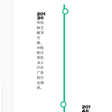
201
3年
市场
缺乏
解决
方
案，
中能
制冷
率先
深入
户外
广告
机行
业调
研。
201
4年