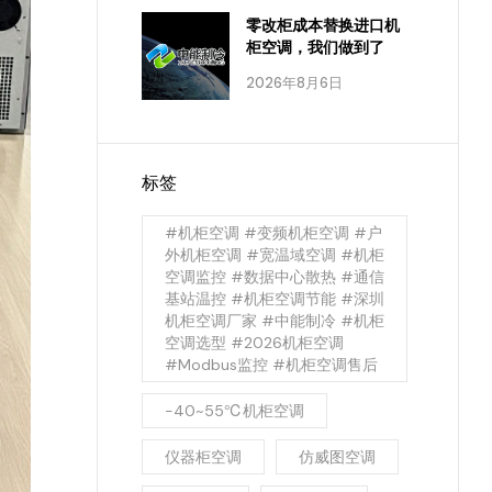
零改柜成本替换进口机
柜空调，我们做到了
2026年8月6日
标签
#机柜空调 #变频机柜空调 #户
外机柜空调 #宽温域空调 #机柜
空调监控 #数据中心散热 #通信
基站温控 #机柜空调节能 #深圳
机柜空调厂家 #中能制冷 #机柜
空调选型 #2026机柜空调
#Modbus监控 #机柜空调售后
-40~55℃机柜空调
仪器柜空调
仿威图空调