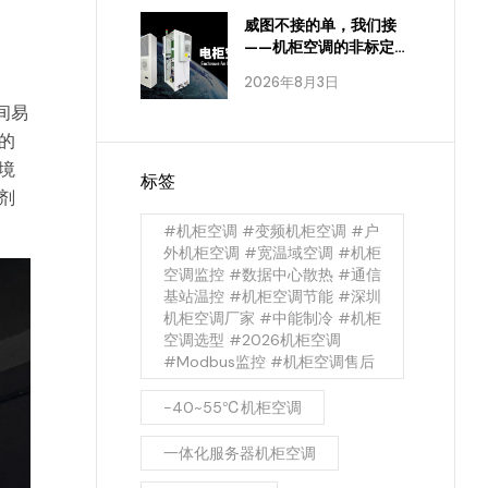
威图不接的单，我们接
——机柜空调的非标定
制，进口品牌为什么做
2026年8月3日
不到
间易
的
境
标签
剂
#机柜空调 #变频机柜空调 #户
外机柜空调 #宽温域空调 #机柜
空调监控 #数据中心散热 #通信
基站温控 #机柜空调节能 #深圳
机柜空调厂家 #中能制冷 #机柜
空调选型 #2026机柜空调
#Modbus监控 #机柜空调售后
-40~55℃机柜空调
一体化服务器机柜空调