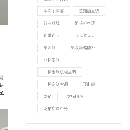
牛商争霸赛
监测舱空调
行业领域
通信柜空调
郑重声明
长风道设计
集装箱
集装箱储能柜
非标定制
非标定制机柜空调
堵
非标定制空调
预制舱
错
至
龙猫
龙猫怕热
龙猫空调柜笼