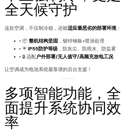
全天候守护
这款空调，不仅制冷稳，还能
适应最恶劣的部署环境
：
• 📦
整机结构坚固
，镀锌钢板+喷涂处理
• ☔
IP55防护等级
，防灰尘、防雨水、防盐雾
• 🔒 适配
户外部署/无人值守/高频充放电工况
让空调成为电池系统最靠谱的后台支援！
多项智能功能，全
面提升系统协同效
率