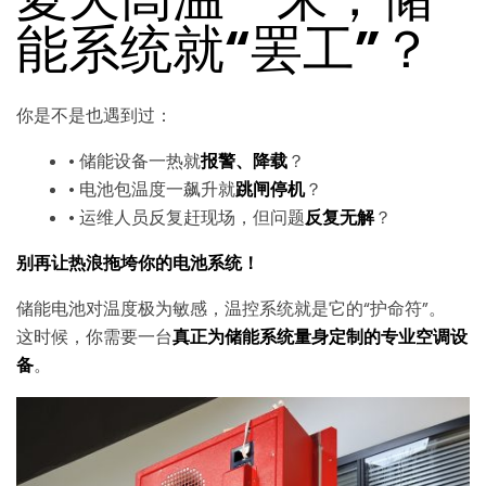
能系统就“罢工”？
你是不是也遇到过：
• 储能设备一热就
报警、降载
？
• 电池包温度一飙升就
跳闸停机
？
• 运维人员反复赶现场，但问题
反复无解
？
别再让热浪拖垮你的电池系统！
储能电池对温度极为敏感，温控系统就是它的“护命符”。
这时候，你需要一台
真正为储能系统量身定制的专业空调设
备
。