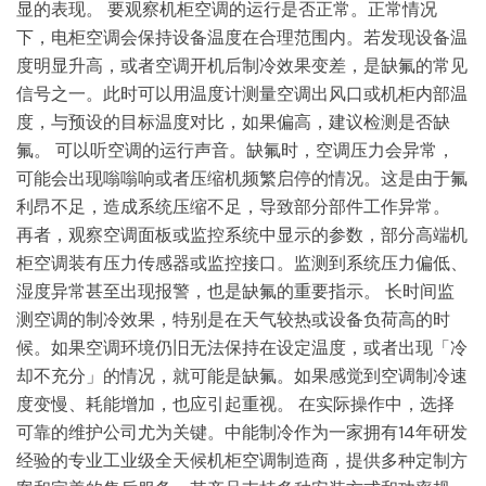
显的表现。 要观察机柜空调的运行是否正常。正常情况
下，电柜空调会保持设备温度在合理范围内。若发现设备温
度明显升高，或者空调开机后制冷效果变差，是缺氟的常见
信号之一。此时可以用温度计测量空调出风口或机柜内部温
度，与预设的目标温度对比，如果偏高，建议检测是否缺
氟。 可以听空调的运行声音。缺氟时，空调压力会异常，
可能会出现嗡嗡响或者压缩机频繁启停的情况。这是由于氟
利昂不足，造成系统压缩不足，导致部分部件工作异常。
再者，观察空调面板或监控系统中显示的参数，部分高端机
柜空调装有压力传感器或监控接口。监测到系统压力偏低、
湿度异常甚至出现报警，也是缺氟的重要指示。 长时间监
测空调的制冷效果，特别是在天气较热或设备负荷高的时
候。如果空调环境仍旧无法保持在设定温度，或者出现「冷
却不充分」的情况，就可能是缺氟。如果感觉到空调制冷速
度变慢、耗能增加，也应引起重视。 在实际操作中，选择
可靠的维护公司尤为关键。中能制冷作为一家拥有14年研发
经验的专业工业级全天候机柜空调制造商，提供多种定制方