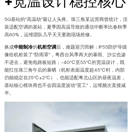
+宽温设计稳控核心
5G基站的“高温劫”最让人头疼。珠三角某运营商曾统计，没
装适配空调的基站，夏季因高温导致的通信中断率比春秋季
高60%，运维团队几乎天天要跑现场抢修。
换成
中能制冷
的
机柜空调
后，难题迎刃而解：IP55防护等级
像给机柜装了“防雨罩”，粤西台风季再大的暴雨、沙尘也渗
不进去，避免电路板短路；-40℃至55℃的宽温设计，既
能扛住珠三角午后的暴晒（机柜表面温度超45℃时，内部
仍能稳定在25℃±2℃），也能适配粤北山区的昼夜温差，
基站核心模块再也不会因温度波动“罢工”，运维频次直接减
半。