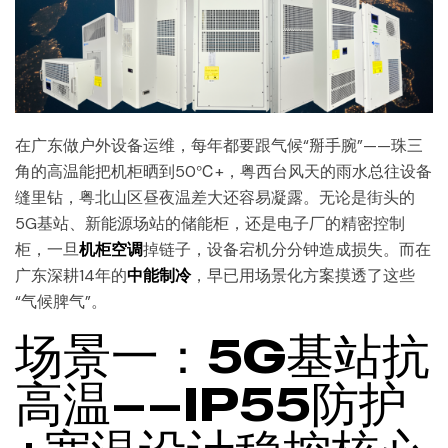
在广东做户外设备运维，每年都要跟气候“掰手腕”——珠三
角的高温能把机柜晒到50℃+，粤西台风天的雨水总往设备
缝里钻，粤北山区昼夜温差大还容易凝露。无论是街头的
5G基站、新能源场站的储能柜，还是电子厂的精密控制
柜，一旦
机柜空调
掉链子，设备宕机分分钟造成损失。而在
广东深耕14年的
中能制冷
，早已用场景化方案摸透了这些
“气候脾气”。
场景一：5G基站抗
高温——IP55防护