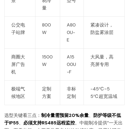
景
制冷
型号
量
公交电
800
A80
紧凑设计，
子站牌
W
0U-
防盐雾涂层
E
商圈大
1500
A15
大风量，高
屏广告
W
00U
亮屏专用
机
-F
极端气
定制
非标
-45℃~5
候地区
方案
定制
5℃超宽温域
选型关键看三点：
制冷量需预留20%余量
、
防护等级不低
于IP55
、
必须支持RS485远程监控
。中能制冷提供”一天出