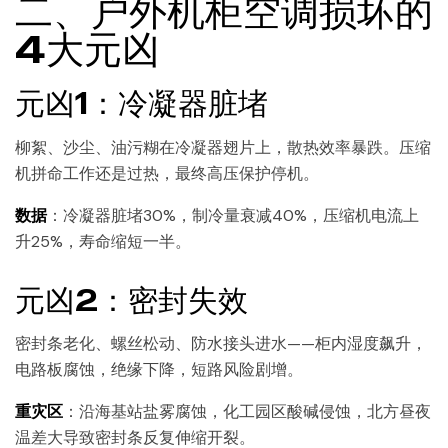
二、户外机柜空调损坏的
4大元凶
元凶1：冷凝器脏堵
柳絮、沙尘、油污糊在冷凝器翅片上，散热效率暴跌。压缩
机拼命工作还是过热，最终高压保护停机。
数据
：冷凝器脏堵30%，制冷量衰减40%，压缩机电流上
升25%，寿命缩短一半。
元凶2：密封失效
密封条老化、螺丝松动、防水接头进水——柜内湿度飙升，
电路板腐蚀，绝缘下降，短路风险剧增。
重灾区
：沿海基站盐雾腐蚀，化工园区酸碱侵蚀，北方昼夜
温差大导致密封条反复伸缩开裂。