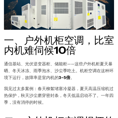
一、户外机柜空调，比室
内机难伺候10倍
通信基站、光伏逆变器柜、储能柜——这些户外机柜夏天暴
晒、冬天冰冻、雨季泡水、沙尘季吃土。机柜空调在这种环
境下运行，故障率是室内机的
3-5倍
。
我见过太多案例：春天柳絮堵塞冷凝器，夏天高温压缩机过
热保护，秋天沙尘磨穿密封条，冬天低温启动不了。一年四
季，没有消停的时候。