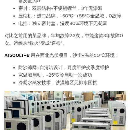
塞次数为0
密封：双层结构+不锈钢螺丝，3年无渗漏
压缩机：进口品牌，-30℃~+55℃全温域，0故障
电控：独立密封盒，湿度90%环境下无凝露
对比之前用的某品牌，年均故障2.3次，中能这款3年故障0
次。运维从”救火”变成”巡检”。
A1500LT-B
用在西北光伏项目，沙尘+温差50℃环境：
防沙滤网+自清洁设计，月度维护变季度维护
宽温域启动，-25℃冷启动一次成功
冷凝水蒸发技术，沙漠地区无排水困扰