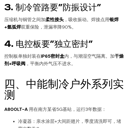
3. 制冷管路要”防振设计”
压缩机与铜管之间加
柔性接头
，吸收振动。焊接点用
银焊
+氩弧焊
双重保险，泄漏率降90%。
4. 电控板要”独立密封”
控制板单独封装在
IP65密封盒
内，与潮湿空气隔离。加
干燥
剂+呼吸阀
，平衡内外气压不进水。
四、中能制冷户外系列实
测
A800LT-A
用在南方某省5G基站，运行3年数据：
冷凝器：亲水涂层+大间距翅片，季度清洗即可，堵