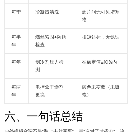
每季
冷凝器清洗
翅片间无可见堵塞
物
每半
螺丝紧固+防锈
扭矩达标，无锈蚀
年
检查
每年
制冷剂压力检
在额定值±10%内
测
每两
电控盒干燥剂
颜色未变蓝（未吸
年
更换
饱）
六、一句话总结
户外机柜空调不是”装上去就完事”，是”选对了才省心”。冷