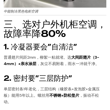
中能制冷黑色电柜空调
三、选对户外机柜空调，
故障率降80%
1. 冷凝器要会”自清洁”
普通翅片间距2mm，柳絮一粘就堵。选
大间距翅片（3-
4mm）+亲水涂层
，灰尘不易附着，雨水一冲就干净。
2. 密封要”三层防护”
单层密封条1年老化，三层结构（橡胶条+发泡胶+金属压
板）能用5年以上。螺丝用
不锈钢+防松垫片
，振动不松
动。