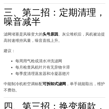
三、第二招：定期清理，
噪音减半
滤网堵塞是风噪变大的
头号原因
。灰尘堆积后，风机被迫提
高转速维持风量，噪音直线上升。
建议：
每周用气枪或清水冲洗滤网
每月检查风机叶片有无异物卡滞
每季度清理蒸发器和冷凝器翅片
中能制冷机柜空调标配
可拆卸式滤网
，单手就能取出，维护
不费劲。
四、第三招：换变频款，