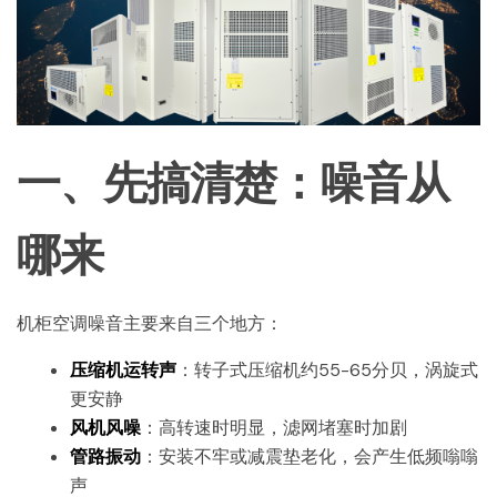
一、先搞清楚：噪音从
哪来
机柜空调噪音主要来自三个地方：
压缩机运转声
：转子式压缩机约55-65分贝，涡旋式
更安静
风机风噪
：高转速时明显，滤网堵塞时加剧
管路振动
：安装不牢或减震垫老化，会产生低频嗡嗡
声