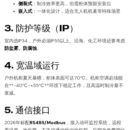
侧装式
：制冷效率更高，但需柜体预留安装位
嵌入式
：一体化设计，适合无人机机巢等特殊场景
3. 防护等级（IP）
室内选IP34，户外必须IP55以上。沿海、化工环境还要考虑
防盐雾、防腐蚀
。
4. 宽温域运行
户外机柜夏天暴晒，柜体表面可达70℃。机柜空调必须能
在**-40℃~+55℃**环境下稳定工作，且高温时制冷量不
衰减。
5. 通信接口
2026年标配
RS485/Modbus
，接入动环监控系统，远程