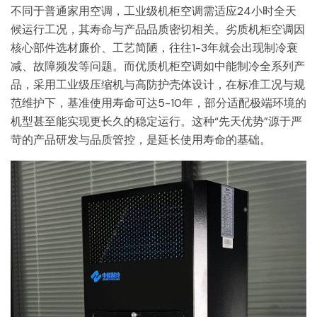
不同于普通家用空调，工业级机柜空调需适应24小时全天
候运行工况，其寿命与产品品质密切相关。劣质机柜空调因
核心部件选材廉价、工艺简陋，往往1-3年就会出现制冷衰
减、故障频发等问题。而优质机柜空调如中能制冷全系列产
品，采用工业级压缩机与高防护壳体设计，在标准工况与规
范维护下，基准使用寿命可达5-10年，部分适配极端环境的
机型甚至能实现更长久的稳定运行。这种“先天优势”源于严
苛的产品研发与品质管控，是延长使用寿命的基础。