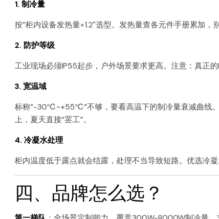
1. 制冷量
按”柜内设备发热量×1.2″选型。发热量查各元件手册累
2. 防护等级
工业现场必须IP55起步，户外场景要求更高。注意：真正的
3. 宽温域
标称”-30℃~+55℃”不够，要看高温下的制冷量衰减曲线
上，夏天直接”罢工”。
4. 冷凝水处理
柜内温度低于露点就会结露，处理不当导致短路。优选冷凝
四、品牌怎么选？
第一梯队
：全场景定制能力，覆盖300W-8000W制冷量