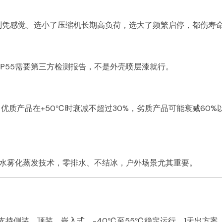
加，别凭感觉。选小了压缩机长期高负荷，选大了频繁启停，都伤寿
IP55需要第三方检测报告，不是外壳喷层漆就行。
。优质产品在+50℃时衰减不超过30%，劣质产品可能衰减60%
水雾化蒸发技术，零排水、不结冰，户外场景尤其重要。
，支持侧装、顶装、嵌入式，-40℃至55℃稳定运行，1天出方案