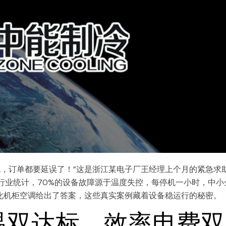
机，订单都要延误了！”这是浙江某电子厂王经理上个月的紧急求
行业统计，70%的设备故障源于温度失控，每停机一小时，中小
制化机柜空调给出了答案，这些真实案例藏着设备稳运行的秘密。
温双达标，效率电费双