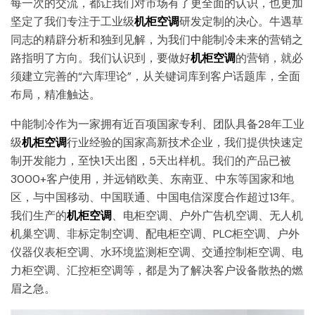
每一次的交流，都让我们对市场有了更全面的认识，也更加
坚定了我们专注于工业级
机柜空调
研发定制的决心。牛遇草
同志的精辟分析和独到见解，为我们中能制冷未来的营销之
路指明了方向。我们认识到，要做好
机柜空调
的营销，就必
须建立完善的“六库理论”，从关键词库到客户话题库，全面
布局，精准触达。
中能制冷作为一家拥有近百项国家专利、团队具备28年工业
级
机柜空调
行业经验的国家高新技术企业，我们提供快速定
制开发能力，至快1天出图，5天出样机。我们的产品已被
3000+客户使用，并远销欧美、东南亚、中东等国家和地
区，与中国移动、中国联通、中国电信深度合作超过13年。
我们生产的
机柜空调
、电柜空调、户外广告机空调、无人机
机巢空调、非标定制空调、配电柜空调、PLC柜空调、户外
仪器仪表柜空调、水环境监测柜空调、交通控制柜空调、电
力柜空调、汇控柜空调等，都是为了解决客户设备散热的燃
眉之急。