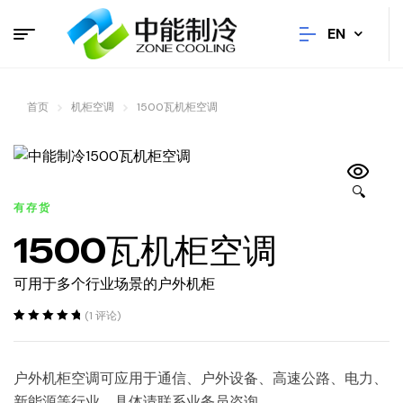
EN
首页
机柜空调
1500瓦机柜空调
🔍
有存货
1500瓦机柜空调
可用于多个行业场景的户外机柜
(
1
评论)
Rated
1
5.00
out
of 5 based on
customer
户外机柜空调可应用于通信、户外设备、高速公路、电力、
rating
新能源等行业，具体请联系业务员咨询。